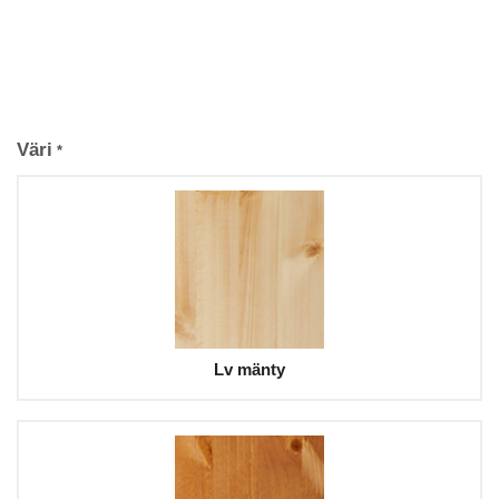
Väri
*
Lv mänty