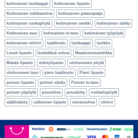
kotimainen lasikaappi
kotimainen lipasto
Kotimainen nahkasohva
kotimainen petauspatja
kotimainen ruokapöytä
kotimainen senkki
kotimainen sänky
Kotimainen taso
kotimainen tv-taso
kotimainen työpöytä
kotimainen vitriini
laatikosto
lasikaappi
lasikko
Leveä lipasto
levitettävä sohva
Maalaisromantiikka
Matala lipasto
mäntylipasto
olohuoneen pöytä
olohuoneen taso
pieni laatikosto
Pieni lipasto
puinen lipasto
puinen sänky
Puinen tv-taso
puinen yöpöytä
puusohva
puusänky
ruokailupöytä
säätösänky
valkoinen lipasto
vierassohva
vitriini