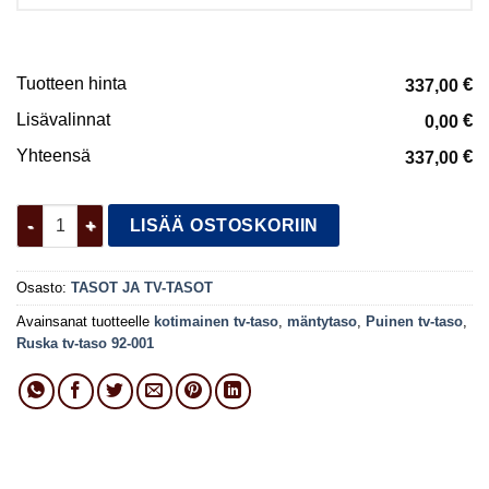
Tuotteen hinta
€
337,00
Lisävalinnat
€
0,00
Yhteensä
€
337,00
Ruska tv-taso 92-001 määrä
LISÄÄ OSTOSKORIIN
Osasto:
TASOT JA TV-TASOT
Avainsanat tuotteelle
kotimainen tv-taso
,
mäntytaso
,
Puinen tv-taso
,
Ruska tv-taso 92-001