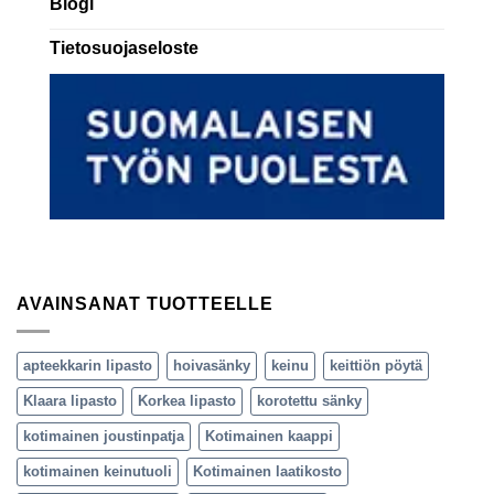
Blogi
Tietosuojaseloste
AVAINSANAT TUOTTEELLE
apteekkarin lipasto
hoivasänky
keinu
keittiön pöytä
Klaara lipasto
Korkea lipasto
korotettu sänky
kotimainen joustinpatja
Kotimainen kaappi
kotimainen keinutuoli
Kotimainen laatikosto