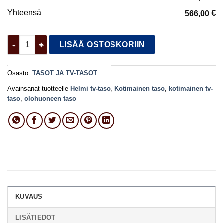
Yhteensä
€
566,00
Helmi tv-taso määrä
LISÄÄ OSTOSKORIIN
Osasto:
TASOT JA TV-TASOT
Avainsanat tuotteelle
Helmi tv-taso
,
Kotimainen taso
,
kotimainen tv-
taso
,
olohuoneen taso
KUVAUS
LISÄTIEDOT