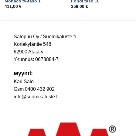
Monaco tv-taso 1
Fondi taso 10
411,00
€
356,00
€
Salopuu Oy / Suomikaluste.fi
Kortekyläntie 548
62900 Alajärvi
Y-tunnus: 0678884-7
Myynti:
Kari Salo
Gsm 0400 432 902
info@suomikaluste.fi