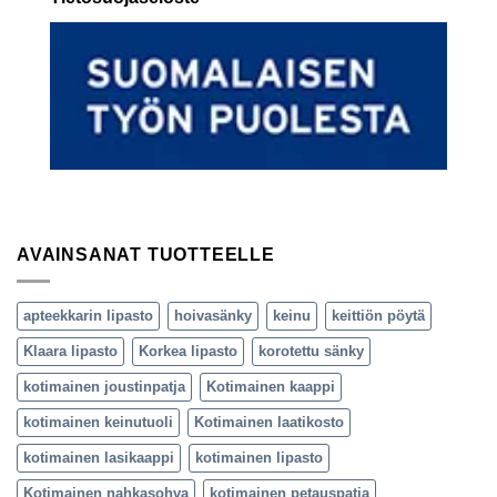
AVAINSANAT TUOTTEELLE
apteekkarin lipasto
hoivasänky
keinu
keittiön pöytä
Klaara lipasto
Korkea lipasto
korotettu sänky
kotimainen joustinpatja
Kotimainen kaappi
kotimainen keinutuoli
Kotimainen laatikosto
kotimainen lasikaappi
kotimainen lipasto
Kotimainen nahkasohva
kotimainen petauspatja