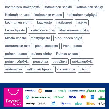
kotimainen ruokapöytä
kotimainen senkki
kotimainen sänky
Kotimainen taso
kotimainen tv-taso
kotimainen työpöytä
kotimainen vitriini
laatikosto
lasikaappi
lasikko
Leveä lipasto
levitettävä sohva
Maalaisromantiikka
Matala lipasto
mäntylipasto
olohuoneen pöytä
olohuoneen taso
pieni laatikosto
Pieni lipasto
puinen lipasto
puinen sänky
Puinen tv-taso
puinen yöpöytä
puusohva
puusänky
ruokailupöytä
säätösänky
valkoinen lipasto
vierassohva
vitriini