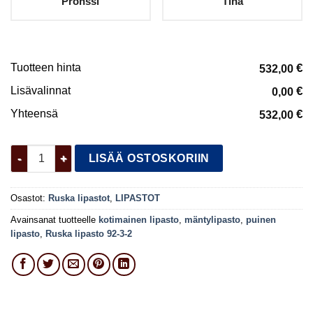
Pronssi
Tina
Tuotteen hinta
€
532,00
Lisävalinnat
€
0,00
Yhteensä
€
532,00
Ruska lipasto 92-3-2 määrä
LISÄÄ OSTOSKORIIN
Osastot:
Ruska lipastot
,
LIPASTOT
Avainsanat tuotteelle
kotimainen lipasto
,
mäntylipasto
,
puinen
lipasto
,
Ruska lipasto 92-3-2