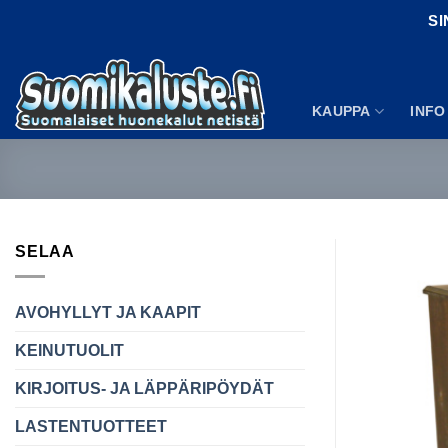
Skip
SI
to
content
KAUPPA
INFO
SELAA
AVOHYLLYT JA KAAPIT
KEINUTUOLIT
KIRJOITUS- JA LÄPPÄRIPÖYDÄT
LASTENTUOTTEET