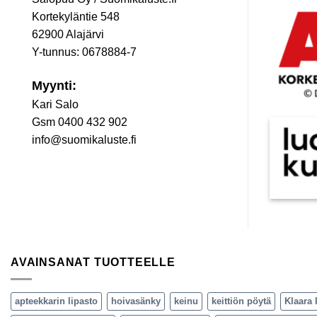
Kortekyläntie 548
62900 Alajärvi
Y-tunnus: 0678884-7
Myynti:
Kari Salo
Gsm 0400 432 902
info@suomikaluste.fi
AVAINSANAT TUOTTEELLE
apteekkarin lipasto
hoivasänky
keinu
keittiön pöytä
Klaara 