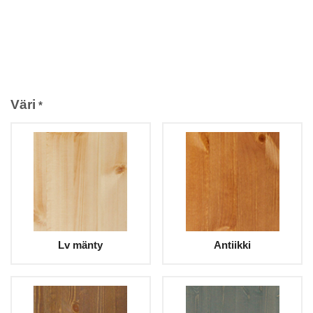
Väri
*
Lv mänty
Antiikki