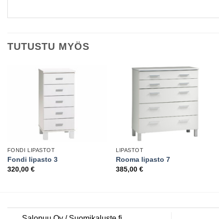
TUTUSTU MYÖS
FONDI LIPASTOT
LIPASTOT
Fondi lipasto 3
Rooma lipasto 7
320,00
€
385,00
€
Salopuu Oy / Suomikaluste.fi