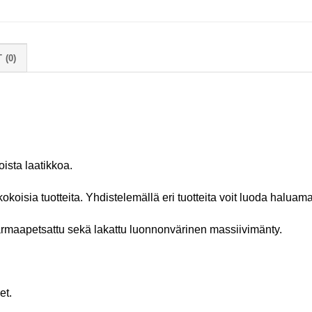
 (0)
ista laatikkoa.
kokoisia tuotteita. Yhdistelemällä eri tuotteita voit luoda halua
harmaapetsattu sekä lakattu luonnonvärinen massiivimänty.
et.