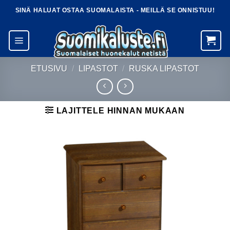
Skip
SINÄ HALUAT OSTAA SUOMALAISTA - MEILLÄ SE ONNISTUU!
to
content
ETUSIVU
/
LIPASTOT
/
RUSKA LIPASTOT
LAJITTELE HINNAN MUKAAN