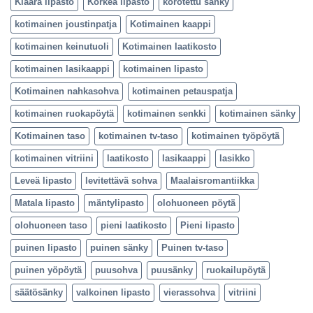
Klaara lipasto
Korkea lipasto
korotettu sänky
kotimainen joustinpatja
Kotimainen kaappi
kotimainen keinutuoli
Kotimainen laatikosto
kotimainen lasikaappi
kotimainen lipasto
Kotimainen nahkasohva
kotimainen petauspatja
kotimainen ruokapöytä
kotimainen senkki
kotimainen sänky
Kotimainen taso
kotimainen tv-taso
kotimainen työpöytä
kotimainen vitriini
laatikosto
lasikaappi
lasikko
Leveä lipasto
levitettävä sohva
Maalaisromantiikka
Matala lipasto
mäntylipasto
olohuoneen pöytä
olohuoneen taso
pieni laatikosto
Pieni lipasto
puinen lipasto
puinen sänky
Puinen tv-taso
puinen yöpöytä
puusohva
puusänky
ruokailupöytä
säätösänky
valkoinen lipasto
vierassohva
vitriini