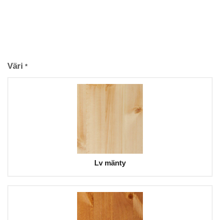
Väri
*
Lv mänty