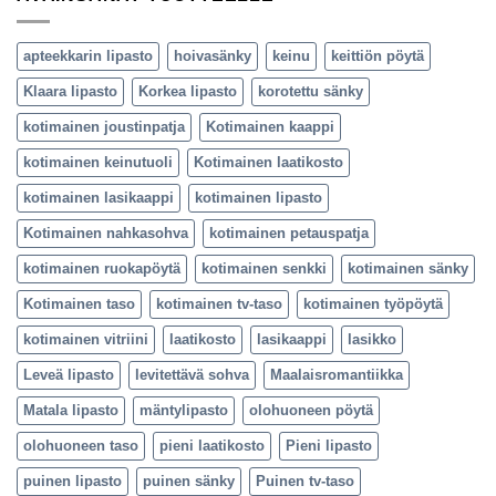
apteekkarin lipasto
hoivasänky
keinu
keittiön pöytä
Klaara lipasto
Korkea lipasto
korotettu sänky
kotimainen joustinpatja
Kotimainen kaappi
kotimainen keinutuoli
Kotimainen laatikosto
kotimainen lasikaappi
kotimainen lipasto
Kotimainen nahkasohva
kotimainen petauspatja
kotimainen ruokapöytä
kotimainen senkki
kotimainen sänky
Kotimainen taso
kotimainen tv-taso
kotimainen työpöytä
kotimainen vitriini
laatikosto
lasikaappi
lasikko
Leveä lipasto
levitettävä sohva
Maalaisromantiikka
Matala lipasto
mäntylipasto
olohuoneen pöytä
olohuoneen taso
pieni laatikosto
Pieni lipasto
puinen lipasto
puinen sänky
Puinen tv-taso