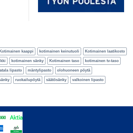
Kotimainen kaappi
kotimainen keinutuoli
Kotimainen laatikosto
kki
kotimainen sänky
Kotimainen taso
kotimainen tv-taso
atala lipasto
mäntylipasto
olohuoneen pöytä
sänky
ruokailupöytä
säätösänky
valkoinen lipasto