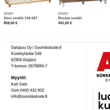
SENKIT
SENKIT
Aino senkki 140-027
Rooma senkki
959,00
€
441,00
€
Salopuu Oy / Suomikaluste.fi
Kortekyläntie 548
62900 Alajärvi
Y-tunnus: 0678884-7
Myynti:
Kari Salo
Gsm 0400 432 902
info@suomikaluste.fi