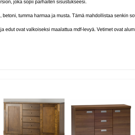
rsion, joka sopii parhaiten sisustukseesi.
i, betoni, tumma harmaa ja musta. Tämä mahdollistaa senkin sovit
a edut ovat valkoiseksi maalattua mdf-levyä. Vetimet ovat alumii