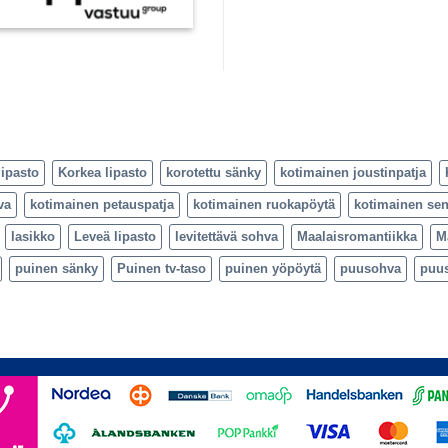
lipasto
Korkea lipasto
korotettu sänky
kotimainen joustinpatja
va
kotimainen petauspatja
kotimainen ruokapöytä
kotimainen sen
lasikko
Leveä lipasto
levitettävä sohva
Maalaisromantiikka
M
puinen sänky
Puinen tv-taso
puinen yöpöytä
puusohva
puu