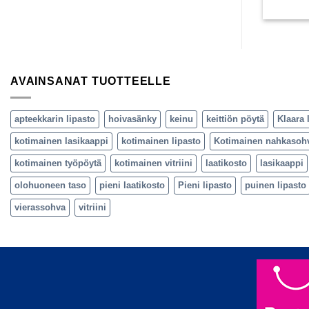
AVAINSANAT TUOTTEELLE
apteekkarin lipasto
hoivasänky
keinu
keittiön pöytä
Klaara 
kotimainen lasikaappi
kotimainen lipasto
Kotimainen nahkasoh
kotimainen työpöytä
kotimainen vitriini
laatikosto
lasikaappi
olohuoneen taso
pieni laatikosto
Pieni lipasto
puinen lipasto
vierassohva
vitriini