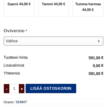
Saarni
44,00 €
Tammi
44,00 €
Tumma harmaa
44,00 €
Oviversio
*
Tuotteen hinta
€
591,00
Lisävalinnat
€
0,00
Yhteensä
€
591,00
Fondi senkki 120 määrä
LISÄÄ OSTOSKORIIN
Osasto:
SENKIT