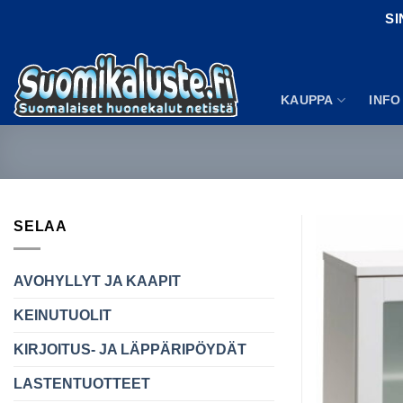
Skip
SI
to
content
KAUPPA
INFO
SELAA
AVOHYLLYT JA KAAPIT
KEINUTUOLIT
KIRJOITUS- JA LÄPPÄRIPÖYDÄT
LASTENTUOTTEET