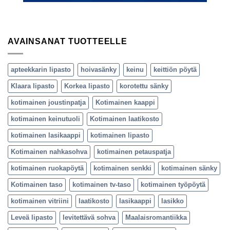
AVAINSANAT TUOTTEELLE
apteekkarin lipasto
hoivasänky
keinu
keittiön pöytä
Klaara lipasto
Korkea lipasto
korotettu sänky
kotimainen joustinpatja
Kotimainen kaappi
kotimainen keinutuoli
Kotimainen laatikosto
kotimainen lasikaappi
kotimainen lipasto
Kotimainen nahkasohva
kotimainen petauspatja
kotimainen ruokapöytä
kotimainen senkki
kotimainen sänky
Kotimainen taso
kotimainen tv-taso
kotimainen työpöytä
kotimainen vitriini
laatikosto
lasikaappi
lasikko
Leveä lipasto
levitettävä sohva
Maalaisromantiikka