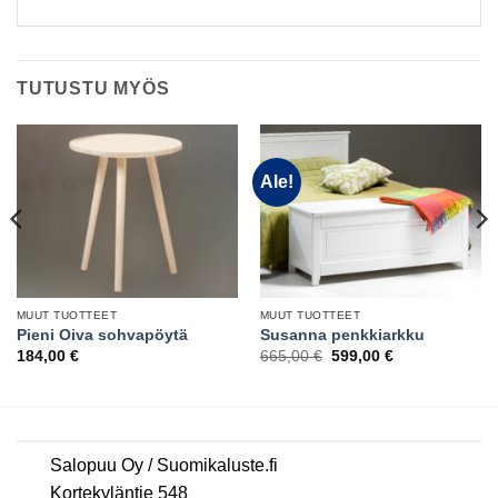
TUTUSTU MYÖS
Ale!
MUUT TUOTTEET
MUUT TUOTTEET
Pieni Oiva sohvapöytä
Susanna penkkiarkku
Alkuperäinen
Nykyinen
184,00
€
665,00
€
599,00
€
hinta
hinta
oli:
on:
665,00 €.
599,00 €.
Salopuu Oy / Suomikaluste.fi
Kortekyläntie 548