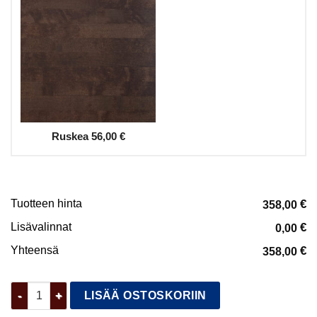
Ruskea
56,00 €
Tuotteen hinta
€
358,00
Lisävalinnat
€
0,00
Yhteensä
€
358,00
Klaara sohvapöytä iso määrä
LISÄÄ OSTOSKORIIN