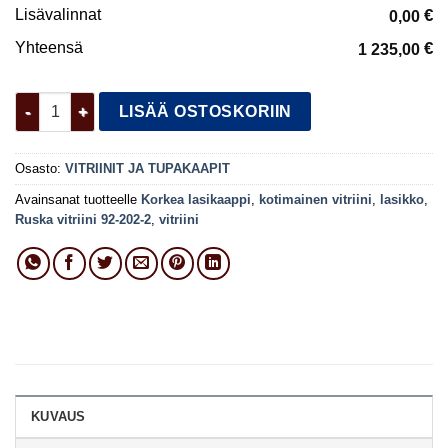
Lisävalinnat
€
0,00
Yhteensä
€
1 235,00
Ruska vitriini 92-202-2 määrä
LISÄÄ OSTOSKORIIN
Osasto:
VITRIINIT JA TUPAKAAPIT
Avainsanat tuotteelle
Korkea lasikaappi
,
kotimainen vitriini
,
lasikko
,
Ruska vitriini 92-202-2
,
vitriini
KUVAUS