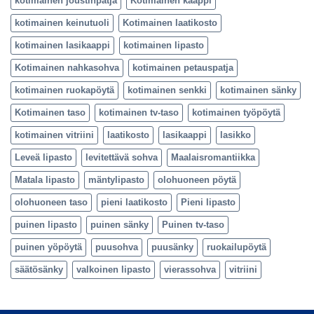
kotimainen joustinpatja
Kotimainen kaappi
kotimainen keinutuoli
Kotimainen laatikosto
kotimainen lasikaappi
kotimainen lipasto
Kotimainen nahkasohva
kotimainen petauspatja
kotimainen ruokapöytä
kotimainen senkki
kotimainen sänky
Kotimainen taso
kotimainen tv-taso
kotimainen työpöytä
kotimainen vitriini
laatikosto
lasikaappi
lasikko
Leveä lipasto
levitettävä sohva
Maalaisromantiikka
Matala lipasto
mäntylipasto
olohuoneen pöytä
olohuoneen taso
pieni laatikosto
Pieni lipasto
puinen lipasto
puinen sänky
Puinen tv-taso
puinen yöpöytä
puusohva
puusänky
ruokailupöytä
säätösänky
valkoinen lipasto
vierassohva
vitriini