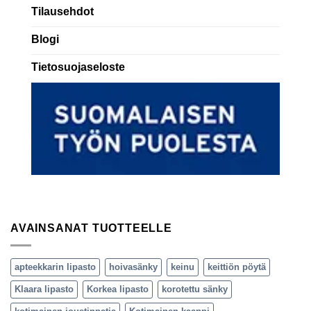
Tilausehdot
Blogi
Tietosuojaseloste
AVAINSANAT TUOTTEELLE
apteekkarin lipasto
hoivasänky
keinu
keittiön pöytä
Klaara lipasto
Korkea lipasto
korotettu sänky