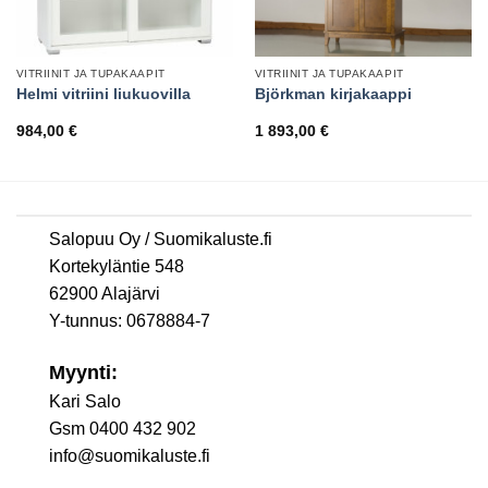
VITRIINIT JA TUPAKAAPIT
VITRIINIT JA TUPAKAAPIT
Helmi vitriini liukuovilla
Björkman kirjakaappi
984,00
€
1 893,00
€
Salopuu Oy / Suomikaluste.fi
Kortekyläntie 548
62900 Alajärvi
Y-tunnus: 0678884-7
Myynti:
Kari Salo
Gsm 0400 432 902
info@suomikaluste.fi