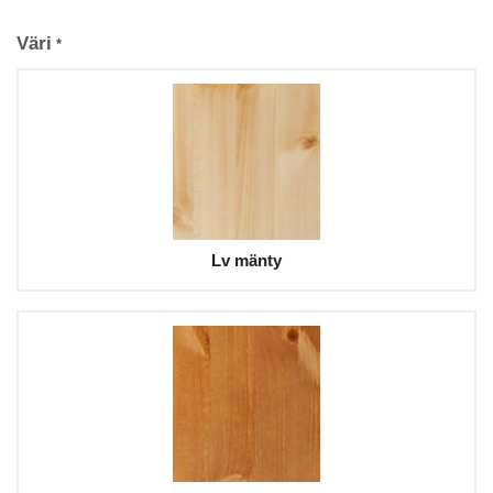
Väri
*
Lv mänty