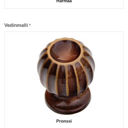
Harmaa
Vedinmalli
*
Pronssi