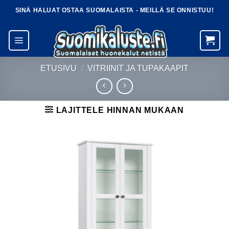
Skip
SINÄ HALUAT OSTAA SUOMALAISTA - MEILLÄ SE ONNISTUU!
to
content
ETUSIVU
/
VITRIINIT JA TUPAKAAPIT
LAJITTELE HINNAN MUKAAN