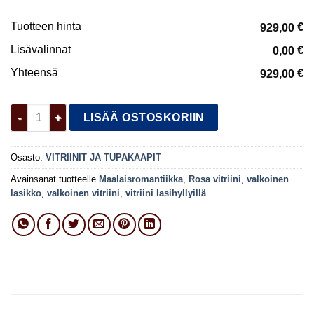
Tuotteen hinta
€
929,00
Lisävalinnat
€
0,00
Yhteensä
€
929,00
Rosa vitriini määrä
LISÄÄ OSTOSKORIIN
Osasto:
VITRIINIT JA TUPAKAAPIT
Avainsanat tuotteelle
Maalaisromantiikka
,
Rosa vitriini
,
valkoinen
lasikko
,
valkoinen vitriini
,
vitriini lasihyllyillä