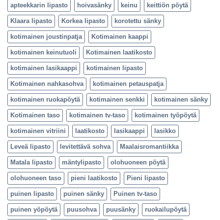
apteekkarin lipasto
hoivasänky
keinu
keittiön pöytä
Klaara lipasto
Korkea lipasto
korotettu sänky
kotimainen joustinpatja
Kotimainen kaappi
kotimainen keinutuoli
Kotimainen laatikosto
kotimainen lasikaappi
kotimainen lipasto
Kotimainen nahkasohva
kotimainen petauspatja
kotimainen ruokapöytä
kotimainen senkki
kotimainen sänky
Kotimainen taso
kotimainen tv-taso
kotimainen työpöytä
kotimainen vitriini
laatikosto
lasikaappi
lasikko
Leveä lipasto
levitettävä sohva
Maalaisromantiikka
Matala lipasto
mäntylipasto
olohuoneen pöytä
olohuoneen taso
pieni laatikosto
Pieni lipasto
puinen lipasto
puinen sänky
Puinen tv-taso
puinen yöpöytä
puusohva
puusänky
ruokailupöytä