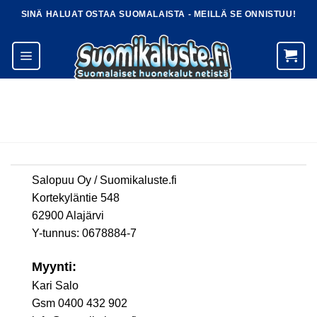
Skip
SINÄ HALUAT OSTAA SUOMALAISTA - MEILLÄ SE ONNISTUU!
to
content
Salopuu Oy / Suomikaluste.fi
Kortekyläntie 548
62900 Alajärvi
Y-tunnus: 0678884-7
Myynti:
Kari Salo
Gsm 0400 432 902