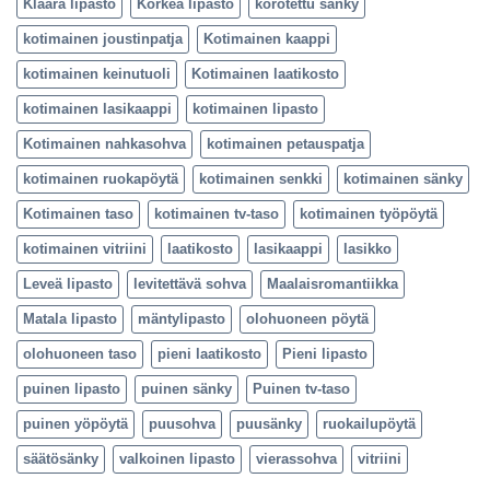
Klaara lipasto
Korkea lipasto
korotettu sänky
kotimainen joustinpatja
Kotimainen kaappi
kotimainen keinutuoli
Kotimainen laatikosto
kotimainen lasikaappi
kotimainen lipasto
Kotimainen nahkasohva
kotimainen petauspatja
kotimainen ruokapöytä
kotimainen senkki
kotimainen sänky
Kotimainen taso
kotimainen tv-taso
kotimainen työpöytä
kotimainen vitriini
laatikosto
lasikaappi
lasikko
Leveä lipasto
levitettävä sohva
Maalaisromantiikka
Matala lipasto
mäntylipasto
olohuoneen pöytä
olohuoneen taso
pieni laatikosto
Pieni lipasto
puinen lipasto
puinen sänky
Puinen tv-taso
puinen yöpöytä
puusohva
puusänky
ruokailupöytä
säätösänky
valkoinen lipasto
vierassohva
vitriini