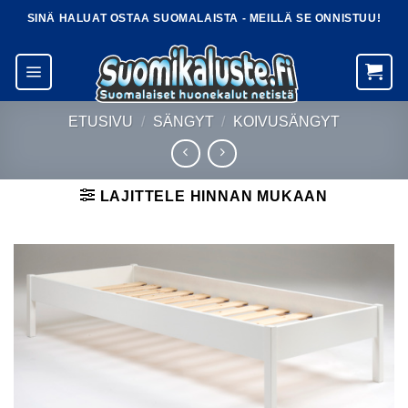
Skip
SINÄ HALUAT OSTAA SUOMALAISTA - MEILLÄ SE ONNISTUU!
to
content
ETUSIVU
/
SÄNGYT
/
KOIVUSÄNGYT
LAJITTELE HINNAN MUKAAN