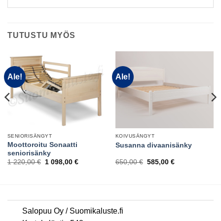
TUTUSTU MYÖS
Ale!
Ale!
SENIORISÄNGYT
KOIVUSÄNGYT
Moottoroitu Sonaatti
Susanna divaanisänky
seniorisänky
Alkuperäinen
Nykyinen
Alkuperäinen
Nykyinen
1 220,00
€
1 098,00
€
650,00
€
585,00
€
hinta
hinta
hinta
hinta
oli:
on:
oli:
on:
1
1
650,00 €.
585,00 €.
220,00 €.
098,00 €.
Salopuu Oy / Suomikaluste.fi