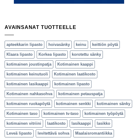
AVAINSANAT TUOTTEELLE
apteekkarin lipasto
hoivasänky
keinu
keittiön pöytä
Klaara lipasto
Korkea lipasto
korotettu sänky
kotimainen joustinpatja
Kotimainen kaappi
kotimainen keinutuoli
Kotimainen laatikosto
kotimainen lasikaappi
kotimainen lipasto
Kotimainen nahkasohva
kotimainen petauspatja
kotimainen ruokapöytä
kotimainen senkki
kotimainen sänky
Kotimainen taso
kotimainen tv-taso
kotimainen työpöytä
kotimainen vitriini
laatikosto
lasikaappi
lasikko
Leveä lipasto
levitettävä sohva
Maalaisromantiikka