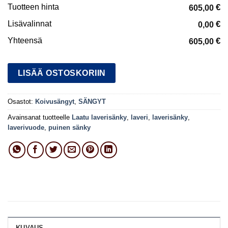
Tuotteen hinta
€
605,00
Lisävalinnat
€
0,00
Yhteensä
€
605,00
LISÄÄ OSTOSKORIIN
Osastot:
Koivusängyt
,
SÄNGYT
Avainsanat tuotteelle
Laatu laverisänky
,
laveri
,
laverisänky
,
laverivuode
,
puinen sänky
KUVAUS