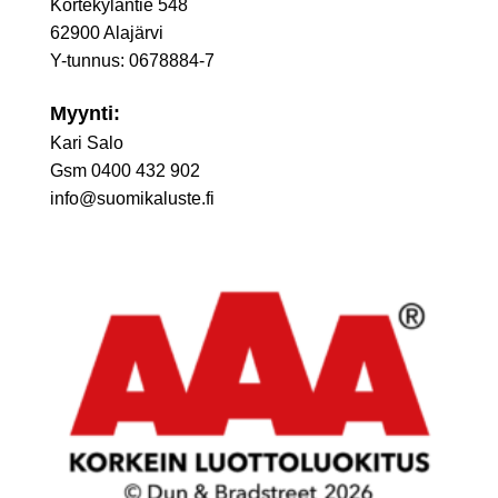
Kortekyläntie 548
62900 Alajärvi
Y-tunnus: 0678884-7
Myynti:
Kari Salo
Gsm 0400 432 902
info@suomikaluste.fi