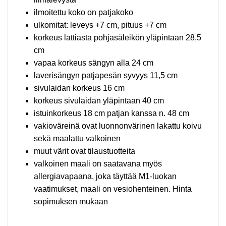
ilmoitettu koko on patjakoko
ulkomitat: leveys +7 cm, pituus +7 cm
korkeus lattiasta pohjasäleikön yläpintaan 28,5
cm
vapaa korkeus sängyn alla 24 cm
laverisängyn patjapesän syvyys 11,5 cm
sivulaidan korkeus 16 cm
korkeus sivulaidan yläpintaan 40 cm
istuinkorkeus 18 cm patjan kanssa n. 48 cm
vakioväreinä ovat luonnonvärinen lakattu koivu
sekä maalattu valkoinen
muut värit ovat tilaustuotteita
valkoinen maali on saatavana myös
allergiavapaana, joka täyttää M1-luokan
vaatimukset, maali on vesiohenteinen. Hinta
sopimuksen mukaan