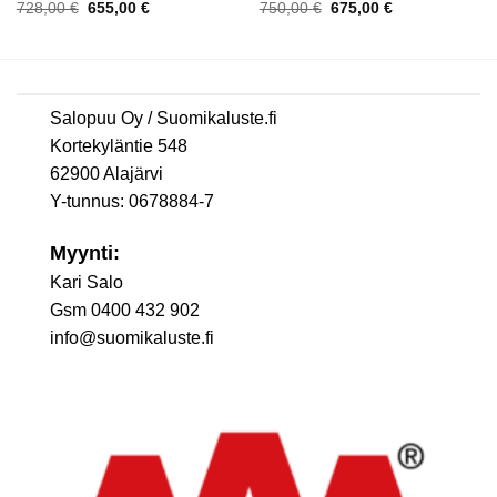
Alkuperäinen
Nykyinen
Alkuperäinen
Nykyinen
728,00
€
655,00
€
750,00
€
675,00
€
hinta
hinta
hinta
hinta
oli:
on:
oli:
on:
728,00 €.
655,00 €.
750,00 €.
675,00 €.
Salopuu Oy / Suomikaluste.fi
Kortekyläntie 548
62900 Alajärvi
Y-tunnus: 0678884-7
Myynti:
Kari Salo
Gsm 0400 432 902
info@suomikaluste.fi