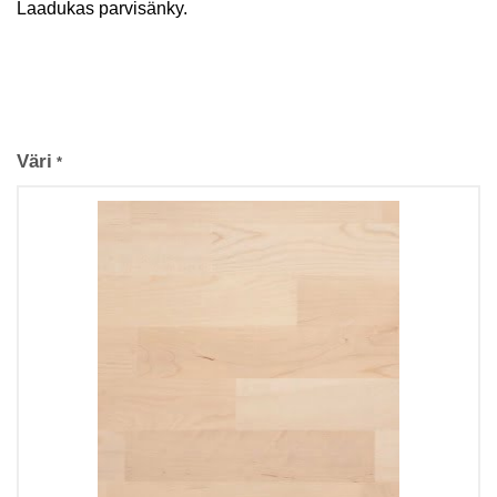
Laadukas parvisänky.
Väri
*