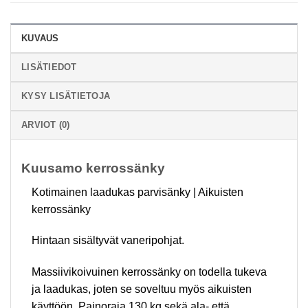
KUVAUS
LISÄTIEDOT
KYSY LISÄTIETOJA
ARVIOT (0)
Kuusamo kerrossänky
Kotimainen laadukas parvisänky | Aikuisten
kerrossänky
Hintaan sisältyvät vaneripohjat.
Massiivikoivuinen kerrossänky on todella tukeva
ja laadukas, joten se soveltuu myös aikuisten
käyttöön. Painoraja 130 kg sekä ala- että