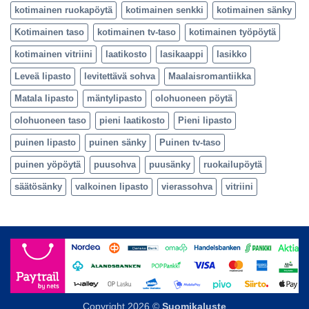
kotimainen ruokapöytä
kotimainen senkki
kotimainen sänky
Kotimainen taso
kotimainen tv-taso
kotimainen työpöytä
kotimainen vitriini
laatikosto
lasikaappi
lasikko
Leveä lipasto
levitettävä sohva
Maalaisromantiikka
Matala lipasto
mäntylipasto
olohuoneen pöytä
olohuoneen taso
pieni laatikosto
Pieni lipasto
puinen lipasto
puinen sänky
Puinen tv-taso
puinen yöpöytä
puusohva
puusänky
ruokailupöytä
säätösänky
valkoinen lipasto
vierassohva
vitriini
Copyright 2026 ©
Suomikaluste