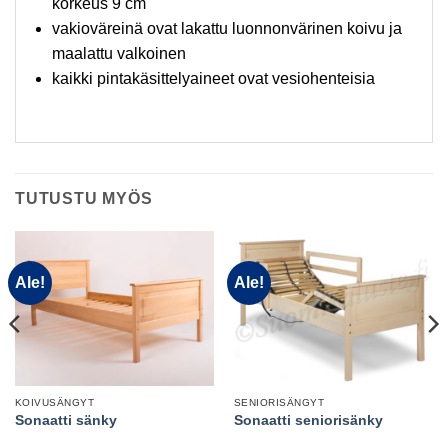
korkeus 9 cm
vakioväreinä ovat lakattu luonnonvärinen koivu ja
maalattu valkoinen
kaikki pintakäsittelyaineet ovat vesiohenteisia
TUTUSTU MYÖS
Ale!
Ale!
KOIVUSÄNGYT
SENIORISÄNGYT
Sonaatti sänky
Sonaatti seniorisänky