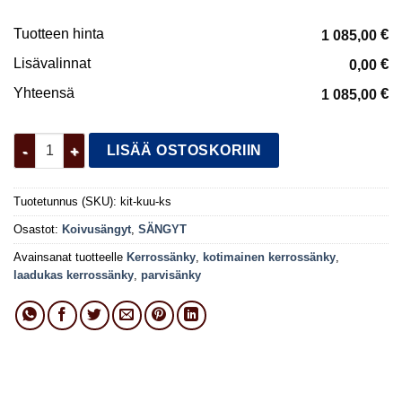
Tuotteen hinta
€
1 085,00
Lisävalinnat
€
0,00
Yhteensä
€
1 085,00
Kuusamo kerrossänky määrä
LISÄÄ OSTOSKORIIN
Tuotetunnus (SKU):
kit-kuu-ks
Osastot:
Koivusängyt
,
SÄNGYT
Avainsanat tuotteelle
Kerrossänky
,
kotimainen kerrossänky
,
laadukas kerrossänky
,
parvisänky