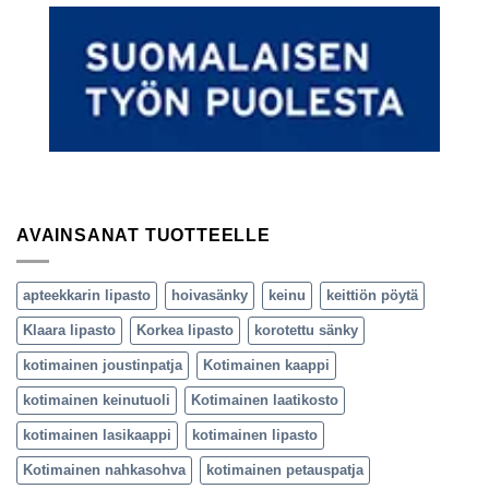
AVAINSANAT TUOTTEELLE
apteekkarin lipasto
hoivasänky
keinu
keittiön pöytä
Klaara lipasto
Korkea lipasto
korotettu sänky
kotimainen joustinpatja
Kotimainen kaappi
kotimainen keinutuoli
Kotimainen laatikosto
kotimainen lasikaappi
kotimainen lipasto
Kotimainen nahkasohva
kotimainen petauspatja