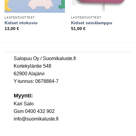
LASTENTUOTTEET
LASTENTUOTTEET
Kidset irtokuvio
Kidset seinälamppu
13,00
€
51,00
€
Salopuu Oy / Suomikaluste.fi
Kortekyläntie 548
62900 Alajärvi
Y-tunnus: 0678884-7
Myynti:
Kari Salo
Gsm 0400 432 902
info@suomikaluste.fi