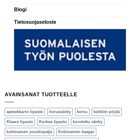
Blogi
Tietosuojaseloste
AVAINSANAT TUOTTEELLE
apteekkarin lipasto
hoivasänky
keinu
keittiön pöytä
Klaara lipasto
Korkea lipasto
korotettu sänky
kotimainen joustinpatja
Kotimainen kaappi