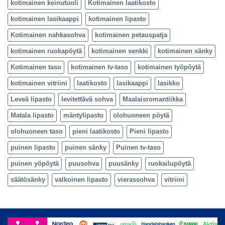
kotimainen keinutuoli
Kotimainen laatikosto
kotimainen lasikaappi
kotimainen lipasto
Kotimainen nahkasohva
kotimainen petauspatja
kotimainen ruokapöytä
kotimainen senkki
kotimainen sänky
Kotimainen taso
kotimainen tv-taso
kotimainen työpöytä
kotimainen vitriini
laatikosto
lasikaappi
lasikko
Leveä lipasto
levitettävä sohva
Maalaisromantiikka
Matala lipasto
mäntylipasto
olohuoneen pöytä
olohuoneen taso
pieni laatikosto
Pieni lipasto
puinen lipasto
puinen sänky
Puinen tv-taso
puinen yöpöytä
puusohva
puusänky
ruokailupöytä
säätösänky
valkoinen lipasto
vierassohva
vitriini