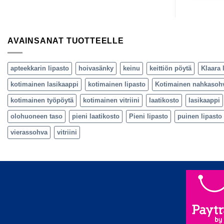
AVAINSANAT TUOTTEELLE
apteekkarin lipasto
hoivasänky
keinu
keittiön pöytä
Klaara 
kotimainen lasikaappi
kotimainen lipasto
Kotimainen nahkasoh
kotimainen työpöytä
kotimainen vitriini
laatikosto
lasikaappi
olohuoneen taso
pieni laatikosto
Pieni lipasto
puinen lipasto
vierassohva
vitriini