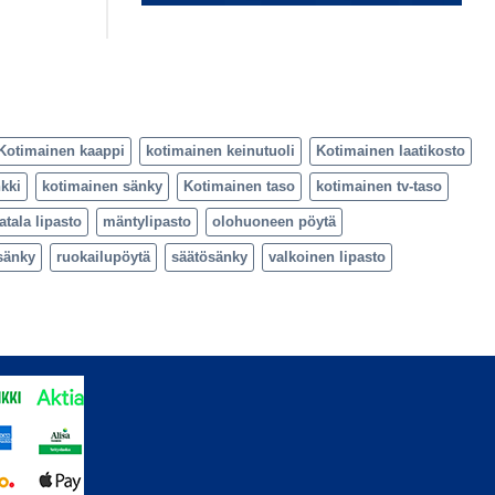
Kotimainen kaappi
kotimainen keinutuoli
Kotimainen laatikosto
kki
kotimainen sänky
Kotimainen taso
kotimainen tv-taso
atala lipasto
mäntylipasto
olohuoneen pöytä
sänky
ruokailupöytä
säätösänky
valkoinen lipasto