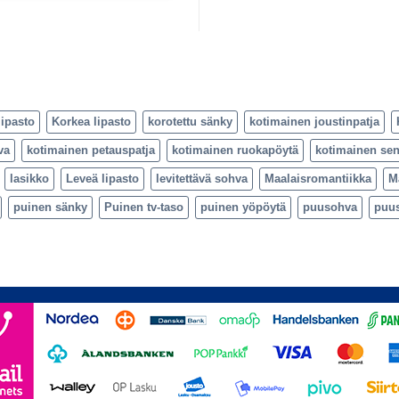
lipasto
Korkea lipasto
korotettu sänky
kotimainen joustinpatja
va
kotimainen petauspatja
kotimainen ruokapöytä
kotimainen sen
lasikko
Leveä lipasto
levitettävä sohva
Maalaisromantiikka
M
puinen sänky
Puinen tv-taso
puinen yöpöytä
puusohva
puu