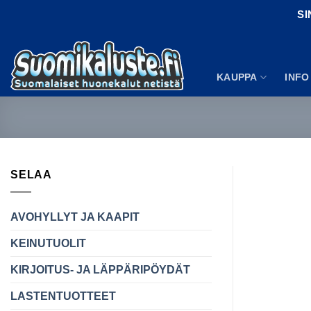
Skip
SI
to
content
KAUPPA
INFO
SELAA
AVOHYLLYT JA KAAPIT
KEINUTUOLIT
KIRJOITUS- JA LÄPPÄRIPÖYDÄT
LASTENTUOTTEET