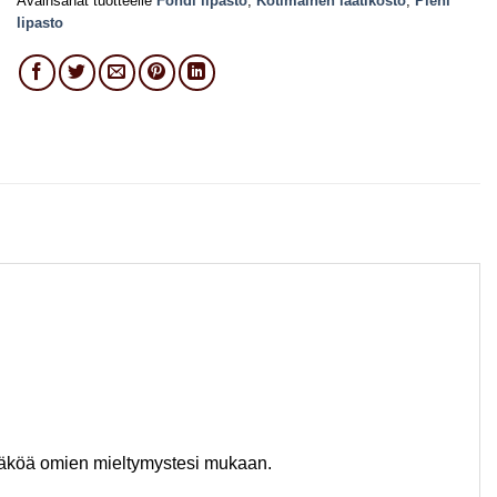
Avainsanat tuotteelle
Fondi lipasto
,
Kotimainen laatikosto
,
Pieni
lipasto
onäköä omien mieltymystesi mukaan.